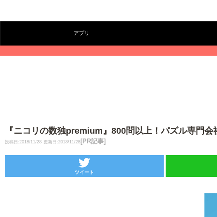
アプリ
『ニコリの数独premium』800問以上！パズル専門
[PR記事]
投稿日:2018/11/28
更新日:2018/11/28
ツイート