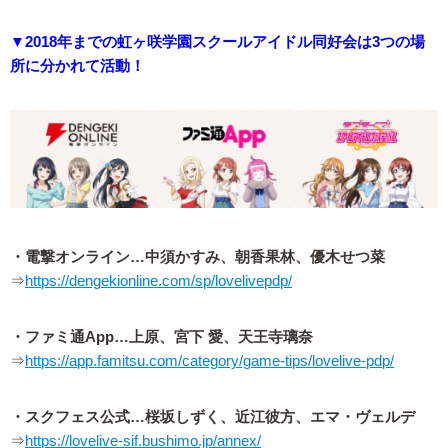
▼2018年までの虹ヶ咲学園スクールアイドル同好会は3つの場
所に分かれて活動！
・電撃オンライン…中須かすみ、朝香果林、優木せつ菜
⇒
https://dengekionline.com/sp/lovelivepdp/
・ファミ通App…上原、宮下 愛、天王寺璃奈
⇒
https://app.famitsu.com/category/game-tips/lovelive-pdp/
・スクフェス公式…桜坂しずく、近江彼方、エマ・ヴェルデ
⇒
https://lovelive-sif.bushimo.jp/annex/