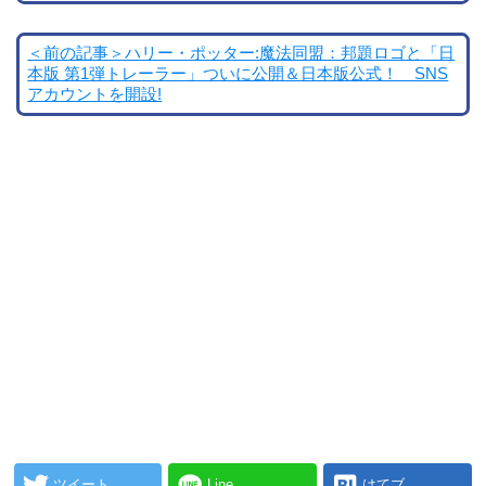
＜前の記事＞ハリー・ポッター:魔法同盟：邦題ロゴと「日
本版 第1弾トレーラー」ついに公開＆日本版公式！ SNS
アカウントを開設!
ツイート
Line
はてブ