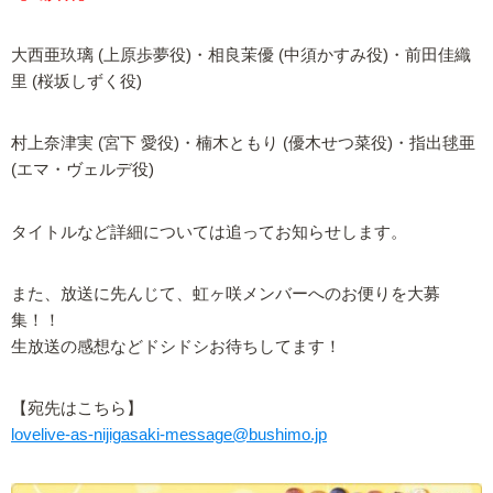
大西亜玖璃 (上原歩夢役)・相良茉優 (中須かすみ役)・前田佳織
里 (桜坂しずく役)
村上奈津実 (宮下 愛役)・楠木ともり (優木せつ菜役)・指出毬亜
(エマ・ヴェルデ役)
タイトルなど詳細については追ってお知らせします。
また、放送に先んじて、虹ヶ咲メンバーへのお便りを大募
集！！
生放送の感想などドシドシお待ちしてます！
【宛先はこちら】
lovelive-as-nijigasaki-message@bushimo.jp