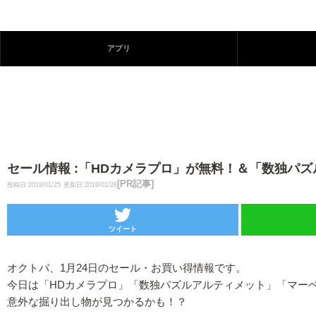
アプリ
セール情報 :「HDカメラプロ」が無料！＆「数独
[PR記事]
投稿日:2019/01/25
更新日:2019/01/28
ツイート
オクトバ、1月24日のセール・お買い得情報です。
今日は「HDカメラプロ」「数独パズルアルティメット」「マー
意外な掘り出し物が見つかるかも！？