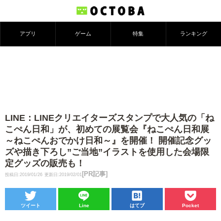
アプリ
ゲーム
特集
ランキング
LINE：LINEクリエイターズスタンプで大人気の「ね
こぺん日和」が、初めての展覧会『ねこぺん日和展
～ねこぺんおでかけ日和～』を開催！ 開催記念グッ
ズや描き下ろし”ご当地”イラストを使用した会場限
定グッズの販売も！
[PR記事]
投稿日:2019/01/26
更新日:2019/02/01
ツイート
Line
はてブ
Pocket