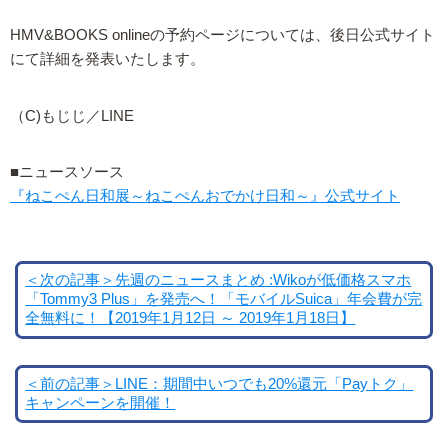
HMV&BOOKS onlineの予約ページについては、後日公式サイト
にて詳細を発表いたします。
（C)もじじ／LINE
■ニュースソース
『ねこぺん日和展～ねこぺんおでかけ日和～』公式サイト
＜次の記事＞先週のニュースまとめ :Wikoが低価格スマホ
「Tommy3 Plus」を発売へ！「モバイルSuica」年会費が完
全無料に！【2019年1月12日 ～ 2019年1月18日】
＜前の記事＞LINE：期間中いつでも20%還元「Payトク」
キャンペーンを開催！