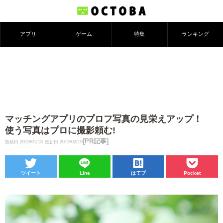
アプリ
ゲーム
特集
ランキング
マッチングアプリのプロフ写真の見栄えアップ！
使う写真はプロに撮影頼む!
[PR記事]
投稿日:2019/01/18
更新日:2019/02/19
ツイート
Line
はてブ
Pocket