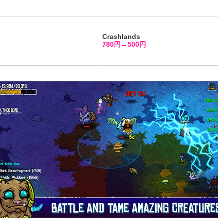
Crashlands
780円→500円