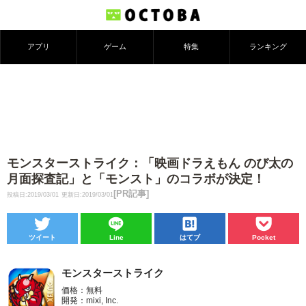
アプリ
ゲーム
特集
ランキング
モンスターストライク：「映画ドラえもん のび太の
月面探査記」と「モンスト」のコラボが決定！
[PR記事]
投稿日:2019/03/01
更新日:2019/03/01
ツイート
Line
はてブ
Pocket
モンスターストライク
価格：無料
開発：mixi, Inc.