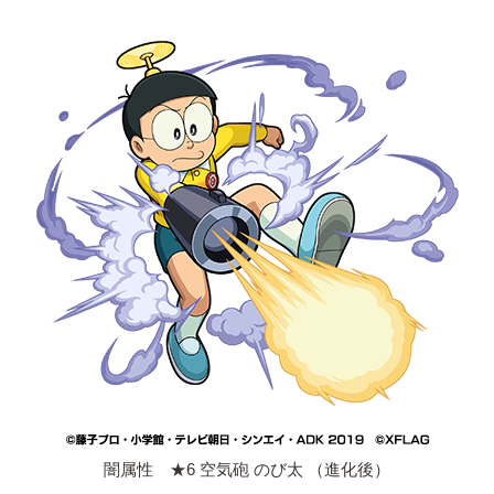
闇属性 ★6 空気砲 のび太 （進化後）