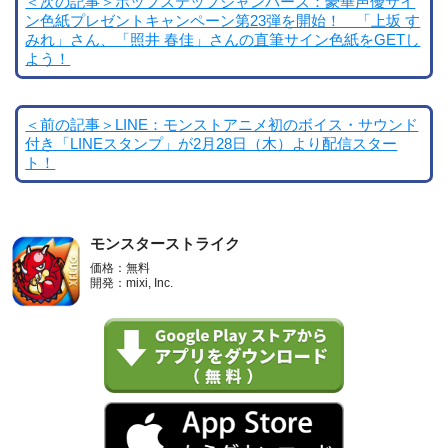
＜次の記事＞ホップステップジャンパーズ：豪華声優サイ
ン色紙プレゼントキャンペーン第23弾を開始！ 「上坂 す
みれ」さん、「照井 春佳」さんの直筆サイン色紙をGETし
よう！
＜前の記事＞LINE：モンストアニメ初のボイス・サウンド
付き「LINEスタンプ」が2月28日（木）より配信スター
ト！
モンスターストライク
価格：無料
開発：mixi, Inc.