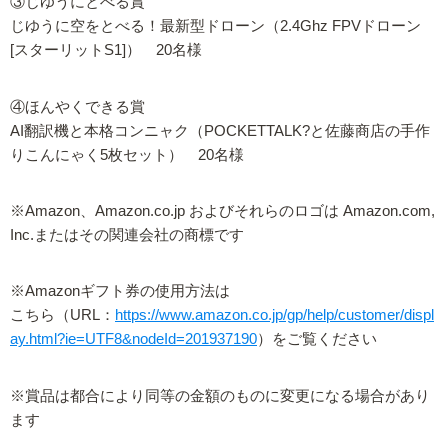
③じゆうにとべる賞
じゆうに空をとべる！最新型ドローン（2.4Ghz FPVドローン
[スターリットS1]） 20名様
④ほんやくできる賞
AI翻訳機と本格コンニャク（POCKETTALK?と佐藤商店の手作
りこんにゃく5枚セット） 20名様
※Amazon、Amazon.co.jp およびそれらのロゴは Amazon.com,
Inc.またはその関連会社の商標です
※Amazonギフト券の使用方法は
こちら（URL：
https://www.amazon.co.jp/gp/help/customer/displ
ay.html?ie=UTF8&nodeId=201937190
）をご覧ください
※賞品は都合により同等の金額のものに変更になる場合があり
ます