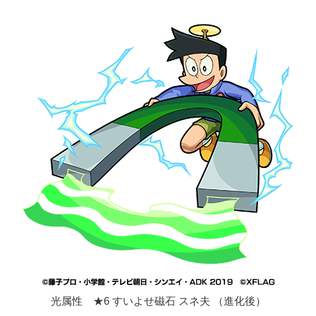
光属性 ★6 すいよせ磁石 スネ夫 （進化後）