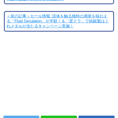
＜前の記事＞セール情報 :流体を触る独特の感覚を味わえ
る「Fluid Simulation」が半額！＆「星ドラ」で純銀製はぐ
れメタルが当たるキャンペーン実施！