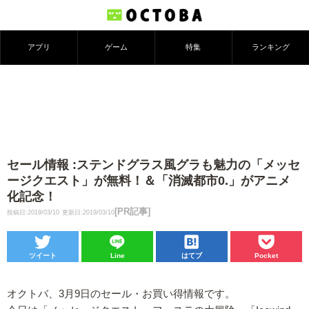
アプリ
ゲーム
特集
ランキング
セール情報 :ステンドグラス風グラも魅力の「メッセ
ージクエスト」が無料！＆「消滅都市0.」がアニメ
化記念！
[PR記事]
投稿日:2019/03/10
更新日:2019/03/10
ツイート
Line
はてブ
Pocket
オクトバ、3月9日のセール・お買い得情報です。