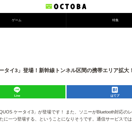
ゲーム
特集
ケータイ3」登場！新幹線トンネル区間の携帯エリア拡大！【20
Line
はてブ
OS ケータイ3」が登場です！ また、ソニーがBluetooth対応のレ
機器が新たに一つ登場する、ということになりそうです。通信サービス