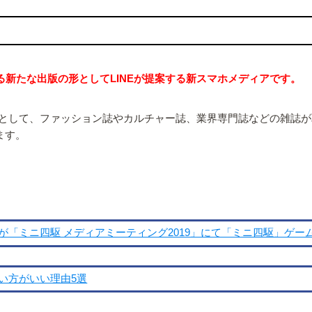
ける新たな出版の形としてLINEが提案する新スマホメディアです。
を流通網として、ファッション誌やカルチャー誌、業界専門誌などの雑
ます。
「ミニ四駆 メディアミーティング2019」にて「ミニ四駆」ゲー
い方がいい理由5選