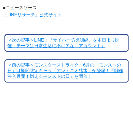
■ニュースソース
「LINEリサーチ」公式サイト
＜次の記事＞LINE：『サイバー防災訓練』を本日より開
催、テーマは日常生活に不可欠な「アカウント」
＜前の記事＞モンスターストライク：6月の「モンストの
日」は期間限定キャラ「アントニオ猪木」が登場！「闘魂
注入月間！燃えるモンストの日」を開催！