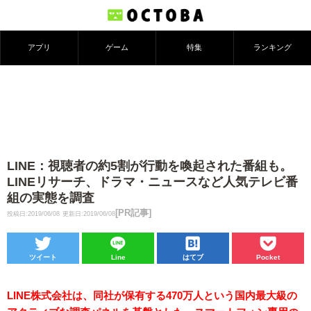
アプリ
ゲーム
特集
ランキング
LINE：視聴者の約5割が行動を喚起された番組も。
LINEリサーチ、ドラマ・ニュースなど人気テレビ番
組の実態を調査
[PR記事]
投稿日:2019/06/08
更新日:2019/06/08
ツイート
Line
はてブ
Pocket
LINE株式会社は、同社が保有する470万人という国内最大級の