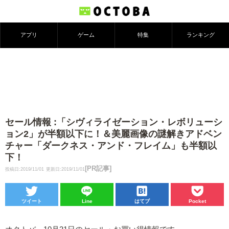
アプリ
ゲーム
特集
ランキング
セール情報 :「シヴィライゼーション・レボリューシ
ョン2」が半額以下に！＆美麗画像の謎解きアドベン
チャー「ダークネス・アンド・フレイム」も半額以
下！
[PR記事]
投稿日:2019/11/01
更新日:2019/11/01
ツイート
Line
はてブ
Pocket