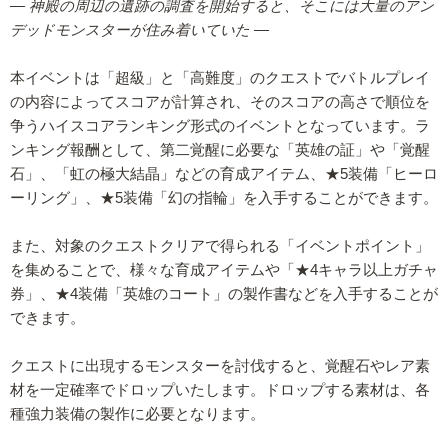
― 神殿の周辺の遺跡の調査を開始すると、そこには大量のアン
デッドモンスターが住み着いていた ―
本イベントは「超級」と「高難度」のクエストでバトルプレイ
の内容によってスコアが計算され、そのスコアの高さで順位を
争うハイスコアランキング形式のイベントとなっています。ラ
ンキング報酬として、第二覚醒に必要な「英雄の証」や「覚醒
石」、「虹の極大結晶」などの育成アイテム、★5装備「ヒーロ
ーリング」、★5装備「幻の指輪」を入手することができます。
また、対象のクエストクリアで得られる「イベントポイント」
を集めることで、様々な育成アイテムや「★4キャラ以上ガチャ
券」、★4装備「英雄のコート」の製作書などを入手することが
できます。
クエストに出現するモンスターを討伐すると、覚醒石やレア素
材を一定確率でドロップいたします。ドロップする素材は、各
種強力装備の製作に必要となります。