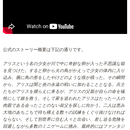
公式のストーリー概要は下記の通りです。
アリスという名の少女が川で中に奇妙な卵が入った不思議な箱
を見つけた。すると卵から火の鳥がかえって少女の体内に入り
込み、腕に鳥の形をしたやけどのような痕が残った。その瞬間
から、アリスは闇と炎の永遠の戦いに加わることとなる。兵士
たちがアリスを捕らえに来るが、アリスの父親が自らの命を犠
牲にして娘を救う。そして家を追われたアリスはたった一人の
肉親である会ったことのない叔父を探しに向かう。二人は恵み
大地のあちこちで待ち構える数々の試練をくぐり抜けなければ
ならない。そして別世界に住む人々と出会い、差し迫る危険を
回避しながら多数のミニゲームに挑み、最終的にはファンタジ