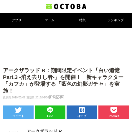
アプリ
ゲーム
特集
ランキング
アークザラッド R：期間限定イベント「白い追憶
Part.3 -消え去りし者-」を開催！ 新キャラクター
「カフカ」が登場する「藍色の幻影ガチャ」を実
施！
[PR記事]
投稿日:2019/03/08
更新日:2019/03/08
ツイート
Line
はてブ
Pocket
アークザラッド R