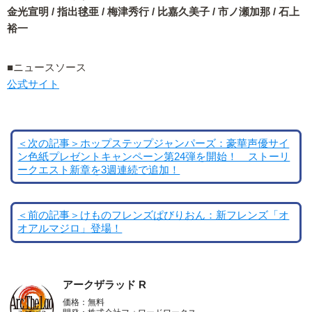
金光宣明 / 指出毬亜 / 梅津秀行 / 比嘉久美子 / 市ノ瀬加那 / 石上
裕一
■ニュースソース
公式サイト
＜次の記事＞ホップステップジャンパーズ：豪華声優サイ
ン色紙プレゼントキャンペーン第24弾を開始！ ストーリ
ークエスト新章を3週連続で追加！
＜前の記事＞けものフレンズぱびりおん：新フレンズ「オ
オアルマジロ」登場！
アークザラッド R
価格：無料