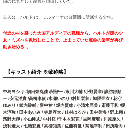
国の代表として復興を指揮していた。
主人公・ハルト は、ミルマーナの自警団に所属する少年。
付近の村を襲った大国アルディアの戦艦から、ハルトが謎の少
女・ミズハを救出したことで、止まっていた運命の歯車が再び
動き始める–。
【キャスト紹介 ※敬称略】
中島ヨシキ /朝日奈丸佳 /関智一 /浪川大輔 /小野賢章/ 諏訪部順
一 /安元洋貴 /高橋李依 /水瀬いのり /村川梨衣 / 加隈亜衣 / 花守
ゆみり / 武内駿輔 / 畠中祐 / 堀内賢雄 / 小清水亜美 / 斎藤千和 /榎
木淳弥 / 田中あいみ / 寺島淳太 / 佳村はるか / 田中美海 / 野上翔 /
濱野大輝 / 小山剛志/ 中村桜 /千本木彩花 / 吉岡麻耶 / 川原慶久 /
浅利遼太 / 七瀬彩夏 / 高柳知葉 / 佐藤有世 / 菊池幸利 / 田所陽向 /