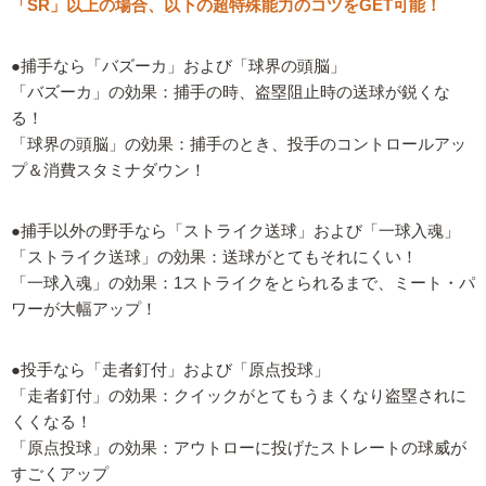
「SR」以上の場合、以下の超特殊能力のコツをGET可能！
●捕手なら「バズーカ」および「球界の頭脳」
「バズーカ」の効果：捕手の時、盗塁阻止時の送球が鋭くな
る！
「球界の頭脳」の効果：捕手のとき、投手のコントロールアッ
プ＆消費スタミナダウン！
●捕手以外の野手なら「ストライク送球」および「一球入魂」
「ストライク送球」の効果：送球がとてもそれにくい！
「一球入魂」の効果：1ストライクをとられるまで、ミート・パ
ワーが大幅アップ！
●投手なら「走者釘付」および「原点投球」
「走者釘付」の効果：クイックがとてもうまくなり盗塁されに
くくなる！
「原点投球」の効果：アウトローに投げたストレートの球威が
すごくアップ