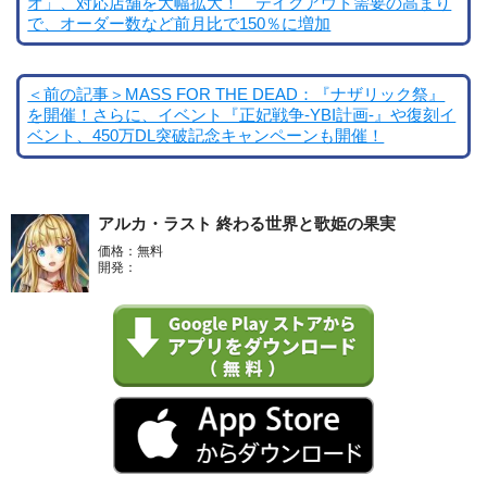
オ」、対応店舗を大幅拡大！ テイクアウト需要の高まり
で、オーダー数など前月比で150％に増加
＜前の記事＞MASS FOR THE DEAD：『ナザリック祭』
を開催！さらに、イベント『正妃戦争-YBI計画-』や復刻イ
ベント、450万DL突破記念キャンペーンも開催！
アルカ・ラスト 終わる世界と歌姫の果実
価格：無料
開発：