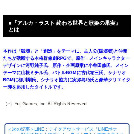
■『アルカ・ラスト 終わる世界と歌姫の果実』
とは
本作は「破壊」と「創造」をテーマに、主人公(破壊者)と仲間
たちが活躍する本格群像劇RPGで、原作・メインキャラクター
デザインに河野純子氏、原作・企画原案に小牟田修氏、メイン
テーマに山根ミチル氏、バトルBGMに古代祐三氏、シナリオ
BGMに柳川剛氏、シナリオ協力に実弥島巧氏と豪華クリエイタ
ー陣を起用したタイトルです。
（c）Fuji Games, Inc. All Rights Reserved
＜次の記事＞LINE：テイクアウトサービス「LINEポケ