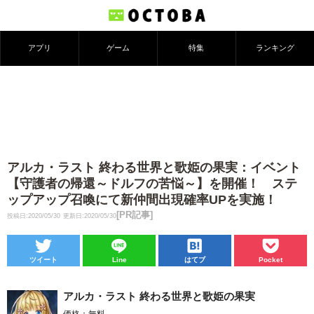
アプリ
ゲーム
特集
ランキング
アルカ・ラスト 終わる世界と歌姫の果実：イベント
【守護者の帰還～ドルフの苦悩～】を開催！ ステ
ップアップ召喚にて新仲間出現確率UPを実施！
[PR記事]
投稿日:2020/05/30
更新日:2020/05/30
ツイート
Line
はてブ
Pocket
アルカ・ラスト 終わる世界と歌姫の果実
価格：無料