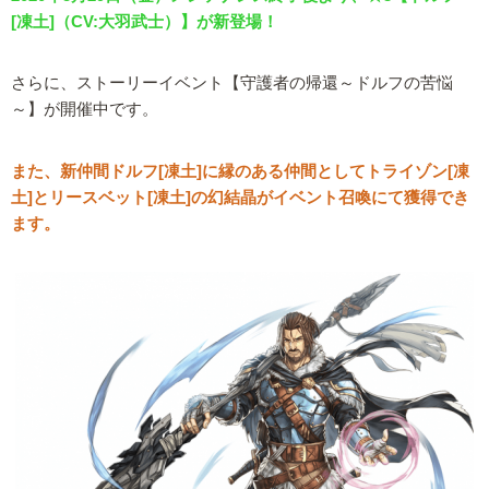
[凍土]（CV:大羽武士）】が新登場！
さらに、ストーリーイベント【守護者の帰還～ドルフの苦悩
～】が開催中です。
また、新仲間ドルフ[凍土]に縁のある仲間としてトライゾン[凍
土]とリースベット[凍土]の幻結晶がイベント召喚にて獲得でき
ます。