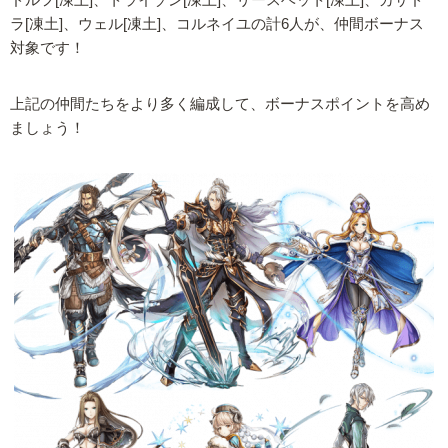
ドルフ[凍土]、トライゾン[凍土]、リースベット[凍土]、カサド
ラ[凍土]、ウェル[凍土]、コルネイユの計6人が、仲間ボーナス
対象です！
上記の仲間たちをより多く編成して、ボーナスポイントを高め
ましょう！