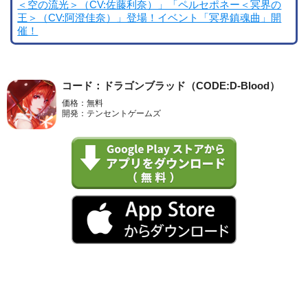
＜空の流光＞（CV:佐藤利奈）」「ペルセポネー＜冥界の
王＞（CV:阿澄佳奈）」登場！イベント「冥界鎮魂曲」開
催！
コード：ドラゴンブラッド（CODE:D-Blood）
価格：無料
開発：テンセントゲームズ