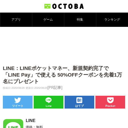
アプリ
ゲーム
特集
ランキング
LINE：LINEポケットマネー、新規契約完了で
「LINE Pay」で使える 50%OFFクーポンを先着1万
名にプレゼント
[PR記事]
投稿日:2020/08/26
更新日:2020/08/26
ツイート
Line
はてブ
Pocket
LINE
価格：無料