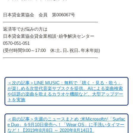
日本貸金業協会 会員 第006067号
—————————————————————-
返済等でお悩みの方は
日本貸金業協会貸金業相談･紛争解決センター
0570-051-051
(受付時間9:00～17:00 休:土､日､祝日､年末年始)
—————————————————————-
＜次の記事＞LINE MUSIC：無料で「聴く・見る・歌う」
が楽しめる次世代音楽サブスクを提供。AIによる楽曲検索
や話題の楽曲を歌えるカラオケ機能など、大型アップデー
トを実施
＜前の記事＞先週のニュースまとめ :米Microsoftが「Surfac
e Duo」を9月10日発売へ！「Wear OS」に手洗いタイマー
など！【2019年8月8日 ～ 2020年8月14日】