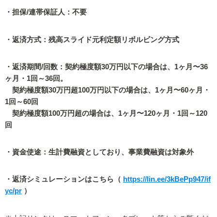
・担保/連帯保証人：不要
・返済方式：残高スライド元利定額リボルビング方式
・返済期間/回数：契約極度額30万円以下の場合は、1ヶ月〜36
ヶ月・1回～36回。
契約極度額30万円超100万円以下の場合は、1ヶ月〜60ヶ月・
1回～60回
契約極度額100万円超の場合は、1ヶ月〜120ヶ月・1回～120
回
・資金使途：生計費融資としており、事業費融資は対象外
・返済シミュレーションはこちら（
https://lin.ee/3kBePp947/if
yc/pr
）