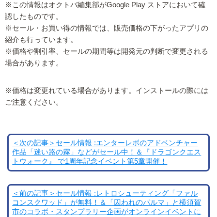
※この情報はオクトバ編集部がGoogle Play ストアにおいて確
認したものです。
※セール・お買い得の情報では、販売価格の下がったアプリの
紹介も行っています。
※価格や割引率、セールの期間等は開発元の判断で変更される
場合があります。
※価格は変更れている場合があります。インストールの際には
ご注意ください。
＜次の記事＞セール情報 :エンターレボのアドベンチャー
作品「迷い路の霧」などがセール中！＆『ドラゴンクエス
トウォーク』 で1周年記念イベント第5章開催！
＜前の記事＞セール情報 :レトロシューティング「ファル
コンスクワッド」が無料！＆「囚われのパルマ」と横須賀
市のコラボ・スタンプラリー企画がオンラインイベントに