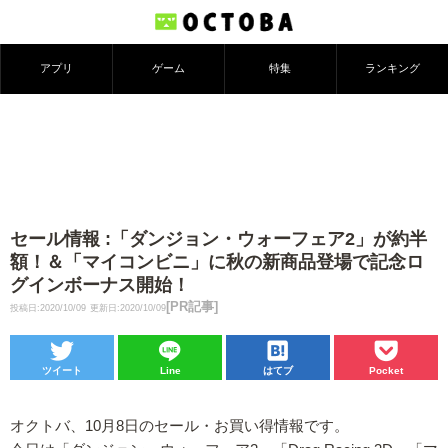
アプリ
ゲーム
特集
ランキング
セール情報 :「ダンジョン・ウォーフェア2」が約半
額！＆「マイコンビニ」に秋の新商品登場で記念ロ
グインボーナス開始！
[PR記事]
投稿日:2020/10/09
更新日:2020/10/09
ツイート
Line
はてブ
Pocket
オクトバ、10月8日のセール・お買い得情報です。