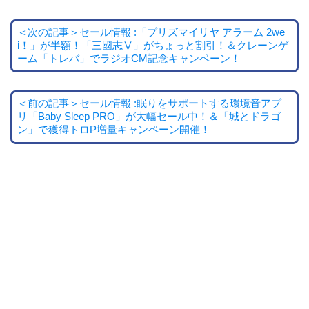
＜次の記事＞セール情報 :「プリズマイリヤ アラーム 2we
i！」が半額！「三國志Ⅴ」がちょっと割引！＆クレーンゲ
ーム「トレバ」でラジオCM記念キャンペーン！
＜前の記事＞セール情報 :眠りをサポートする環境音アプ
リ「Baby Sleep PRO」が大幅セール中！＆「城とドラゴ
ン」で獲得トロP増量キャンペーン開催！