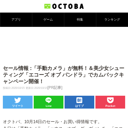
アプリ
ゲーム
特集
ランキング
セール情報 :「手動カメラ」が無料！＆美少女シュー
ティング「エコーズ オブ パンドラ」でカムバックキ
ャンペーン開催！
[PR記事]
投稿日:2020/10/15
更新日:2020/10/15
ツイート
Line
はてブ
Pocket
オクトバ、10月14日のセール・お買い得情報です。