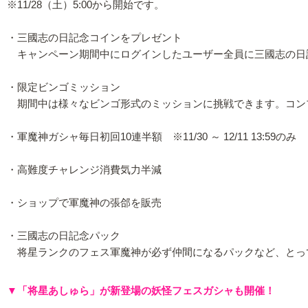
※11/28（土）5:00から開始です。
・三國志の日記念コインをプレゼント
キャンペーン期間中にログインしたユーザー全員に三國志の日
・限定ビンゴミッション
期間中は様々なビンゴ形式のミッションに挑戦できます。コン
・軍魔神ガシャ毎日初回10連半額 ※11/30 ～ 12/11 13:59のみ
・高難度チャレンジ消費気力半減
・ショップで軍魔神の張郃を販売
・三國志の日記念パック
将星ランクのフェス軍魔神が必ず仲間になるパックなど、とっ
▼「将星あしゅら」が新登場の妖怪フェスガシャも開催！