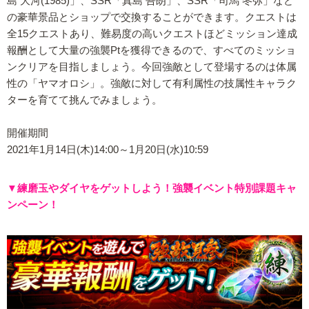
島 大河(1985)」、SSR「真島 吾朗」、SSR「司馬 冬弥」など
の豪華景品とショップで交換することができます。クエストは
全15クエストあり、難易度の高いクエストほどミッション達成
報酬として大量の強襲Ptを獲得できるので、すべてのミッショ
ンクリアを目指しましょう。今回強敵として登場するのは体属
性の「ヤマオロシ」。強敵に対して有利属性の技属性キャラク
ターを育てて挑んでみましょう。
開催期間
2021年1月14日(木)14:00～1月20日(水)10:59
▼練磨玉やダイヤをゲットしよう！強襲イベント特別課題キャ
ンペーン！