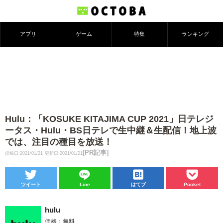
アプリ
ゲーム
特集
ランキング
Hulu：「KOSUKE KITAJIMA CUP 2021」日テレジ
ータス・Hulu・BS日テレで生中継＆生配信！地上波
では、注目の種目を放送！
[PR記事]
投稿日:2021/01/21
更新日:2021/01/21
ツイート
Line
はてブ
Pocket
hulu
価格：無料