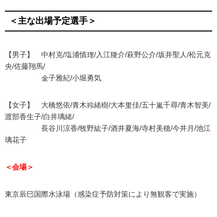
＜主な出場予定選手＞
【男子】 中村克/塩浦慎理/入江陵介/萩野公介/坂井聖人/松元克
央/佐藤翔馬/
金子雅紀/小堀勇気
【女子】 大橋悠依/青木玲緒樹/大本里佳/五十嵐千尋/青木智美/
渡部香生子/白井璃緒/
長谷川涼香/牧野紘子/酒井夏海/寺村美穂/今井月/池江
璃花子
＜会場＞
東京辰巳国際水泳場（感染症予防対策により無観客で実施）