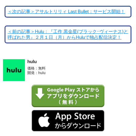
＜次の記事＞アサルトリリィ Last Bullet：サービス開始！
＜前の記事＞Hulu：『工作 黒金星(ブラック･ヴィーナス)と
呼ばれた男』２月１日（月）からHuluで独占配信決定！
hulu
価格：無料
開発：hulu