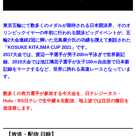
東京五輪にて数多くのメダルが期待される日本競泳界、そのオ
リンピックイヤーの年初に行われる競泳ビッグイベントが、五
輪2大会連続2冠に輝いた北島康介氏の功績を讃えて創設された
「KOSUKE KITAJIMA CUP 2021」です。
2017大会では、渡辺一平選手が男子200ｍ平泳ぎで世界新記
録、2019大会では池江璃花子選手が女子100ｍ自由形で日本新
記録をマークするなど、世界に誇れる高速レースとなっていま
す。
数多くの有力選手が参加する今大会を、日テレジータス・
Hulu・BS日テレで生中継＆生配信、地上波では注目の種目を
放送致します。
【放送・配信 日時】