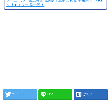
ンチュール」第二弾配信決定！主演は女優 平祐奈とTikTok
クリエイター 修一朗！
ツイート
Line
はてブ