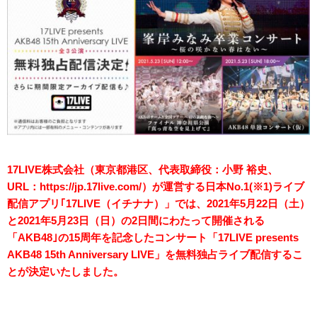
17LIVE株式会社（東京都港区、代表取締役：小野 裕史、
URL：https://jp.17live.com/）が運営する日本No.1(※1)ライブ
配信アプリ｢17LIVE（イチナナ）」では、2021年5月22日（土）
と2021年5月23日（日）の2日間にわたって開催される
「AKB48｣の15周年を記念したコンサート「17LIVE presents
AKB48 15th Anniversary LIVE」を無料独占ライブ配信するこ
とが決定いたしました。