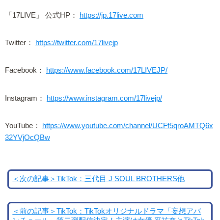
「17LIVE」 公式HP：
https://jp.17live.com
Twitter：
https://twitter.com/17livejp
Facebook：
https://www.facebook.com/17LIVEJP/
Instagram：
https://www.instagram.com/17livejp/
YouTube：
https://www.youtube.com/channel/UCFf5qroAMTQ6x
32YVjOcQBw
＜次の記事＞TikTok：三代目 J SOUL BROTHERS他
＜前の記事＞TikTok：TikTokオリジナルドラマ「妄想アバ