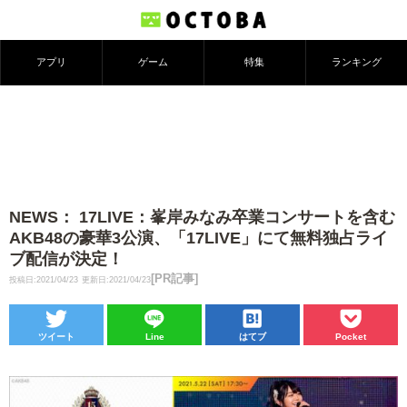
アプリ
ゲーム
特集
ランキング
NEWS： 17LIVE：峯岸みなみ卒業コンサートを含む
AKB48の豪華3公演、「17LIVE」にて無料独占ライ
ブ配信が決定！
[PR記事]
投稿日:2021/04/23
更新日:2021/04/23
ツイート
Line
はてブ
Pocket