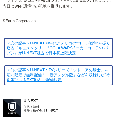
当日はWi-Fi環境での視聴を推奨します。
©Earth Corporation.
＜次の記事＞U-NEXT80年代アメリカの“コーラ戦争”を振り
返るドキュメンタリー『COLA WARS / コカ・コーラvs.ペ
プシ』がU-NEXT独占で日本初上陸決定！
＜前の記事＞U-NEXT：TVシリーズ「シドニアの騎士」を
期間限定で無料配信！「新アングル版」などを収録した“特
別版”もU-NEXT独占で配信決定
U-NEXT
価格：無料
開発：株式会社 U-NEXT