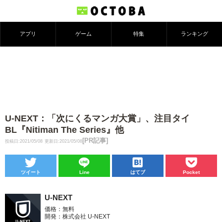
アプリ
ゲーム
特集
ランキング
U-NEXT：「次にくるマンガ大賞」、注目タイ
BL『Nitiman The Series』他
[PR記事]
投稿日:2021/05/08
更新日:2021/05/08
ツイート
Line
はてブ
Pocket
U-NEXT
価格：無料
開発：株式会社 U-NEXT