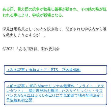
ある日、暴力団の抗争が勃発し善喜が殺され、その娘の唯が狙
われる事により、学校が戦場となる。
深見は用務員としての衣を脱ぎ捨て、閉ざされた学校内から唯
を救出しようとするが…。
Ⓒ2021 「ある用務員」製作委員会
＜次の記事＞Huluストア：BTS、乃木坂46他
＜前の記事＞HBO Maxオリジナル最新作『フライト・アテ
ンダント』、満足度98%を獲得したスタイリッシュ・サス
ペンスが5月21日よりU-NEXTにて見放題で独占配信決定！
予告編も初公開