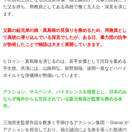
た父を持ち、用務員としてある高校で働く主人公・深見を演じ
ます。
父親の組兄弟の娘・真島唯の見張りを務めるため、用務員とし
て高校に潜り込んでいる深見でしたが、ある日、暴力団の抗争
が勃発したことで物語は大きく展開していきます。
ヒロイン・真島唯を演じるのは、若手女優として注目を集める
芋生悠。共演には、山路和弘、前野朋哉、波岡一喜などハード
ボイルドな俳優陣が勢揃いしています。
アクション、サスペンス、バイオレンスを得意とし、日本のみ
ならず海外からも注目されている阪元裕吾が監督を務める本
作。
三池崇史監督作品を数多く手掛けるアクション集団・ Gocoo が
アクションを担当しており、福士誠治による体を張った怒涛の