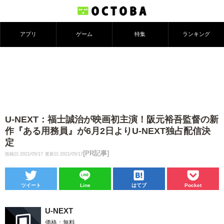
アプリ
ゲーム
特集
ランキング
U-NEXT：福士誠治が映画初主演！阪元裕吾監督の新
作『ある用務員』が6月2日よりU-NEXT独占配信決
定
[PR記事]
投稿日:2021/05/17
更新日:2021/05/17
ツイート
Line
はてブ
Pocket
U-NEXT
価格：無料