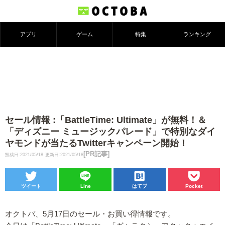
アプリ
ゲーム
特集
ランキング
セール情報 :「BattleTime: Ultimate」が無料！＆
「ディズニー ミュージックパレード」で特別なダイ
ヤモンドが当たるTwitterキャンペーン開始！
[PR記事]
投稿日:2021/05/18
更新日:2021/05/18
ツイート
Line
はてブ
Pocket
オクトバ、5月17日のセール・お買い得情報です。