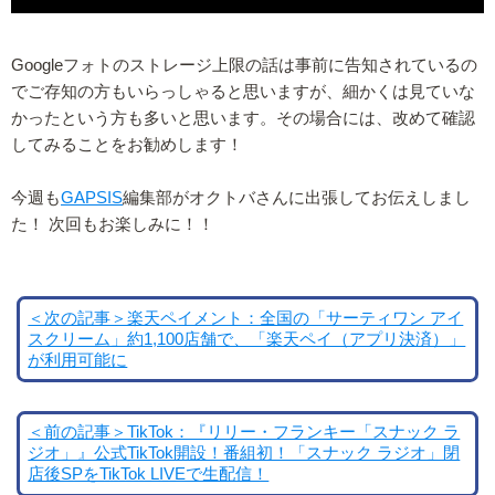
Googleフォトのストレージ上限の話は事前に告知されているの
でご存知の方もいらっしゃると思いますが、細かくは見ていな
かったという方も多いと思います。その場合には、改めて確認
してみることをお勧めします！
今週も
GAPSIS
編集部がオクトバさんに出張してお伝えしまし
た！ 次回もお楽しみに！！
＜次の記事＞楽天ペイメント：全国の「サーティワン アイ
スクリーム」約1,100店舗で、「楽天ペイ（アプリ決済）」
が利用可能に
＜前の記事＞TikTok：『リリー・フランキー「スナック ラ
ジオ」』公式TikTok開設！番組初！「スナック ラジオ」閉
店後SPをTikTok LIVEで生配信！