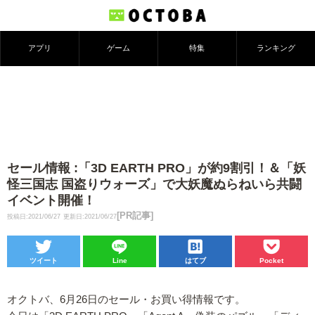
アプリ
ゲーム
特集
ランキング
セール情報 :「3D EARTH PRO」が約9割引！＆「妖
怪三国志 国盗りウォーズ」で大妖魔ぬらねいら共闘
イベント開催！
[PR記事]
投稿日:2021/06/27
更新日:2021/06/27
ツイート
Line
はてブ
Pocket
オクトバ、6月26日のセール・お買い得情報です。