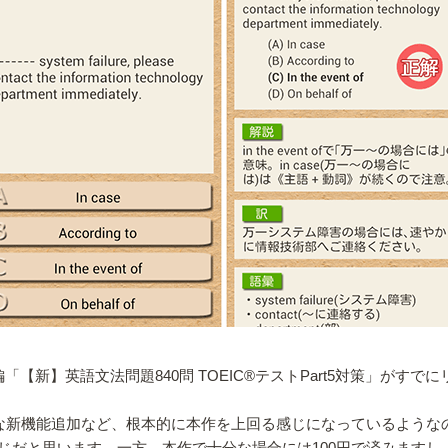
の続編「【新】英語文法問題840問 TOEIC®テストPart5対策
な新機能追加など、根本的に本作を上回る感じになっているような