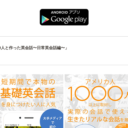
00人と作った英会話〜日常英会話編〜」