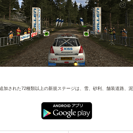
追加された72種類以上の新規ステージは、雪、砂利、舗装道路、