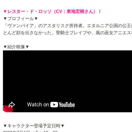
▼レスター・ド・ロッソ（CV：東地宏樹さん）！
▼プロフィール▼
「ヴァンパイア」のアスタリスク所持者。エタルニア公国の公王
とんど顔を出さなかった。聖騎士ブレイブや、風の巫女アニエス
▼紹介映像▼
▼キャラクター登場予定日時▼