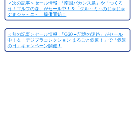
＜次の記事＞セール情報 :「南国バカンス島」や「つくろ
う！ゴルフの森」がセール中！＆「グル～ミ～のじゃじゃ
ぐまジャ～ニ～」提供開始！
＜前の記事＞セール情報 :「G30 – 記憶の迷路」がセール
中！＆「デジプラコレクション まるごと鉄道！」で「鉄道
の日」キャンペーン開催！