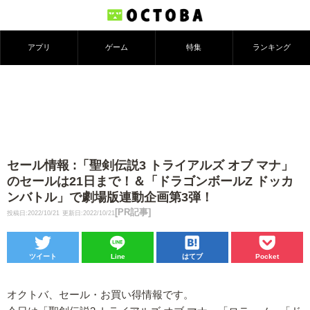
アプリ
ゲーム
特集
ランキング
セール情報 :「聖剣伝説3 トライアルズ オブ マナ」
のセールは21日まで！＆「ドラゴンボールZ ドッカ
ンバトル」で劇場版連動企画第3弾！
[PR記事]
投稿日:2022/10/21
更新日:2022/10/21
ツイート
Line
はてブ
Pocket
オクトバ、セール・お買い得情報です。