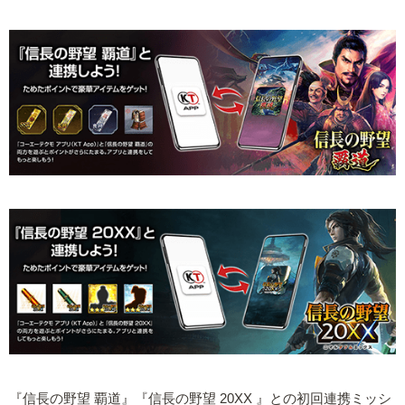
『信長の野望 覇道』『信長の野望 20XX 』との初回連携ミッシ