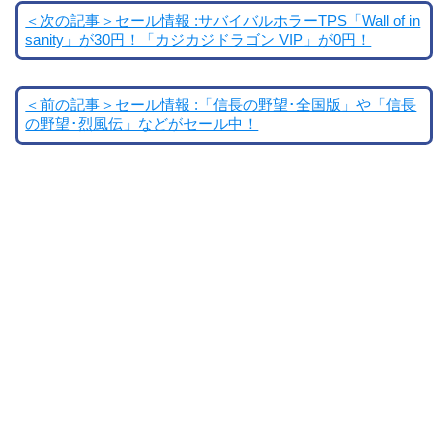
＜次の記事＞セール情報 :サバイバルホラーTPS「Wall of in
sanity」が30円！「カジカジドラゴン VIP」が0円！
＜前の記事＞セール情報 :「信長の野望･全国版」や「信長
の野望･烈風伝」などがセール中！