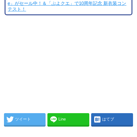
e」がセール中！＆「ぷよクエ」で10周年記念 新衣装コン
テスト！
ツイート
Line
はてブ