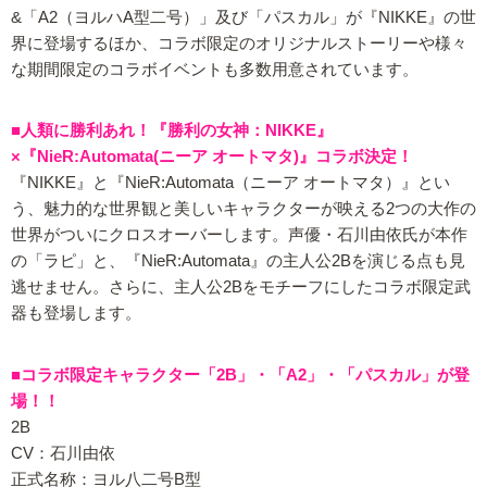
&「A2（ヨルハA型二号）」及び「パスカル」が『NIKKE』の世
界に登場するほか、コラボ限定のオリジナルストーリーや様々
な期間限定のコラボイベントも多数用意されています。
■人類に勝利あれ！『勝利の女神：NIKKE』
×『NieR:Automata(ニーア オートマタ)』コラボ決定！
『NIKKE』と『NieR:Automata（ニーア オートマタ）』とい
う、魅力的な世界観と美しいキャラクターが映える2つの大作の
世界がついにクロスオーバーします。声優・石川由依氏が本作
の「ラピ」と、『NieR:Automata』の主人公2Bを演じる点も見
逃せません。さらに、主人公2Bをモチーフにしたコラボ限定武
器も登場します。
■コラボ限定キャラクター「2B」・「A2」・「パスカル」が登
場！！
2B
CV：石川由依
正式名称：ヨル八二号B型