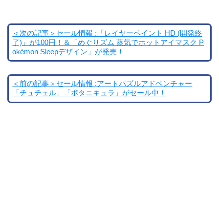
＜次の記事＞セール情報 :「レイヤーペイント HD (開発終
了)」が100円！＆「めぐりズム 蒸気でホットアイマスク P
okémon Sleepデザイン」が発売！
＜前の記事＞セール情報 :アートパズルアドベンチャー
「チュチェル」「ボタニキュラ」がセール中！