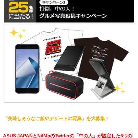
「美味しそうなご飯やデザートの写真」を大募集！
ASUS JAPANとNifMoのTwitterの「中の人」が設定した6つの