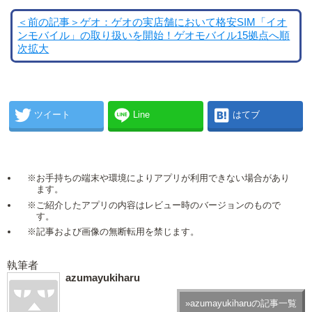
＜前の記事＞ゲオ：ゲオの実店舗において格安SIM「イオ
ンモバイル」の取り扱いを開始！ゲオモバイル15拠点へ順
次拡大
ツイート
Line
はてブ
※お手持ちの端末や環境によりアプリが利用できない場合があり
ます。
※ご紹介したアプリの内容はレビュー時のバージョンのもので
す。
※記事および画像の無断転用を禁じます。
執筆者
azumayukiharu
»azumayukiharuの記事一覧