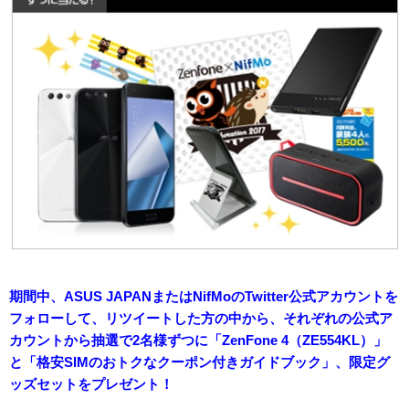
期間中、ASUS JAPANまたはNifMoのTwitter公式アカウントを
フォローして、リツイートした方の中から、それぞれの公式ア
カウントから抽選で2名様ずつに「ZenFone 4（ZE554KL）」
と「格安SIMのおトクなクーポン付きガイドブック」、限定グ
ッズセットをプレゼント！