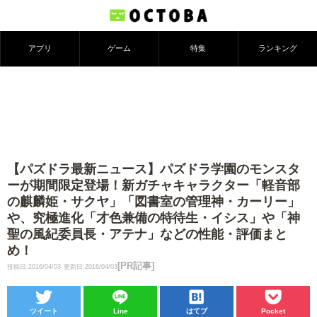
アプリ
ゲーム
特集
ランキング
【パズドラ最新ニュース】パズドラ学園のモンスタ
ーが期間限定登場！新ガチャキャラクター「軽音部
の麒麟姫・サクヤ」「図書室の管理神・カーリー」
や、究極進化「才色兼備の特待生・イシス」や「神
聖の風紀委員長・アテナ」などの性能・評価まと
め！
[PR記事]
投稿日:2016/04/03
更新日:2016/04/03
ツイート
Line
はてブ
Pocket