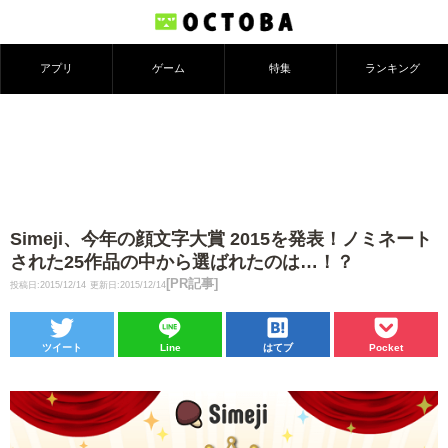
アプリ
ゲーム
特集
ランキング
Simeji、今年の顔文字大賞 2015を発表！ノミネート
された25作品の中から選ばれたのは…！？
[PR記事]
投稿日:2015/12/14
更新日:2015/12/14
ツイート
Line
はてブ
Pocket