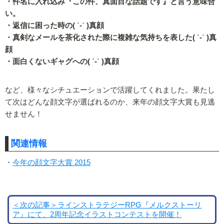
・件名に入れ込み『この件、真面目な話題です』と言う意味合
い。
・返信に困った時の( ˙-˙ )真顔
・真剣なメールを茶化された際に複雑な気持ちを表した( ˙-˙ )真
顔
・面白くないギャグへの( ˙-˙ )真顔
など、様々なシチュエーションで活躍してくれました。果たし
て次はどんな顔文字が選ばれるのか、来年の顔文字大賞も見逃
せません！
関連情報
・
今年の顔文字大賞 2015
＜次の記事＞ラインストラテジーRPG『メルクストーリ
ア』にて、2周年記念イラストコンテストを開催！