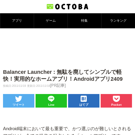
アプリ
ゲーム
特集
ランキング
Balancer Launcher : 無駄を廃してシンプルで軽
快！実用的なホームアプリ！Androidアプリ2409
[PR記事]
投稿日:2011/11/19
更新日:2011/11/18
ツイート
Line
はてブ
Pocket
Android端末において最も重要で、かつ選ぶのが難しいとされる