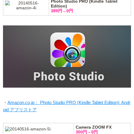
Photo Studio PRO (Kindle Tablet
Edition)
389円→0円
・
Amazon.co.jp： Photo Studio PRO (Kindle Tablet Edition): Andr
oid アプリストア
Camera ZOOM FX
300円→0円