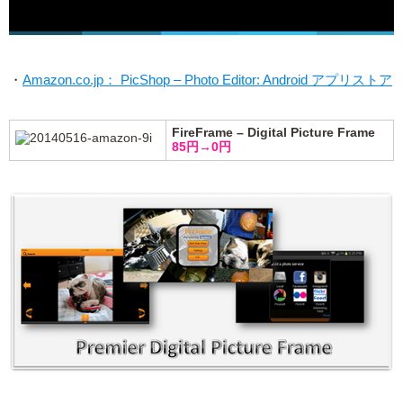
・
Amazon.co.jp： PicShop – Photo Editor: Android アプリストア
FireFrame – Digital Picture Frame
85円→0円