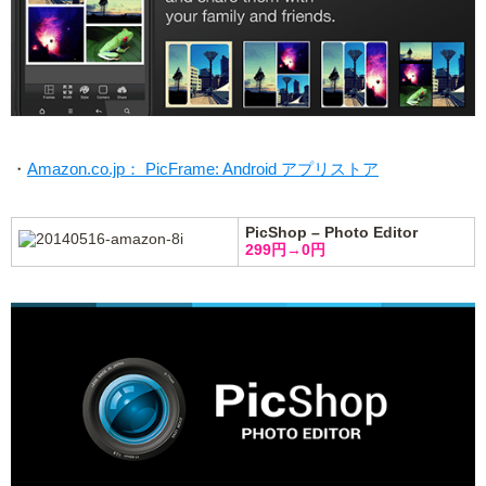
・
Amazon.co.jp： PicFrame: Android アプリストア
PicShop – Photo Editor
299円→0円