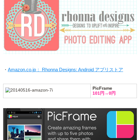
・
Amazon.co.jp： Rhonna Designs: Android アプリストア
PicFrame
101円→0円