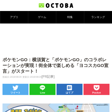
アプリ
ゲーム
特集
ランキング
ポケモンGO：横須賀と「ポケモンGO」のコラボレ
ーションが実現！街全体で楽しめる「ヨコスカGO宣
言」がスタート！
[PR記事]
投稿日:2016/08/29
更新日:2016/08/29
ツイート
Line
はてブ
Pocket