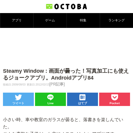
アプリ
ゲーム
特集
ランキング
Steamy Window : 画面が曇った！写真加工にも使え
るジョークアプリ。Androidアプリ84
[PR記事]
投稿日:2009/09/03
更新日:2012/02/15
ツイート
Line
はてブ
Pocket
小さい時、車や教室のガラスが曇ると、落書きを楽しんでい
た。