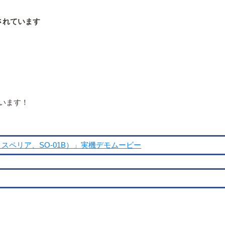
除されています
います！
エクスペリア、SO-01B）」実機デモムービー