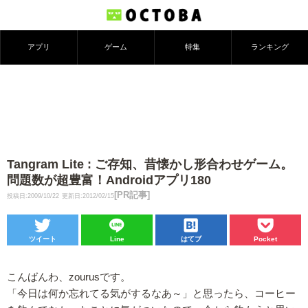
アプリ
ゲーム
特集
ランキング
Tangram Lite : ご存知、昔懐かし形合わせゲーム。
問題数が超豊富！Androidアプリ180
[PR記事]
投稿日:2009/10/22
更新日:2012/02/15
ツイート
Line
はてブ
Pocket
こんばんわ、zourusです。
「今日は何か忘れてる気がするなあ～」と思ったら、コーヒー