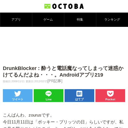
アプリ
ゲーム
特集
ランキング
DrunkBlocker : 酔うと電話魔なってしまって迷惑か
けてるんだよね・・・。Androidアプリ219
[PR記事]
投稿日:2009/11/11
更新日:2012/02/15
ツイート
Line
はてブ
Pocket
こんばんわ、zourusです。
今日11月11日は「ポッキー・プリッツの日」らしいですが、私