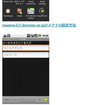
mopera-Uとdocomo.ne.jpのメアドの設定方法