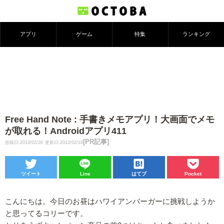
アプリ
ゲーム
特集
ランキング
Free Hand Note : 手書きメモアプリ！大画面でメモ
が取れる！Androidアプリ411
[PR記事]
投稿日:2010/02/26
更新日:2012/02/16
ツイート
Line
はてブ
Pocket
こんにちは。今日のお昼はハワイアンバーガーに挑戦しようか
と思ってるコリーです。