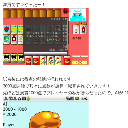
満貫です☆やったー！
試合後には得点の移動が行われます。
3000点開始で其々に点数が加算・減算されていきます！
先ほどは満貫1000点でプレイヤーの私が勝ちだったので、AIが-100