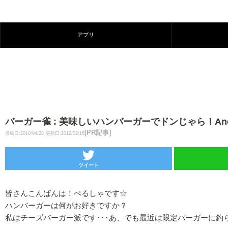
アプリ
バーガー雀 : 美味しいハンバーガーでドンじゃら！Andr
[PR記事]
投稿日:2010/04/28
更新日:2012/02/16
ツイート
皆さんこんばんは！ぺるしゃです☆
ハンバーガーは何がお好きですか？
私はチーズバーガー派です･･･あ、でも最近は限定バーガーに釣