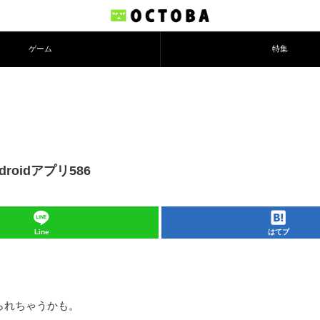
ゲーム
特集
oidアプリ586
Line
はてブ
られちゃうかも。