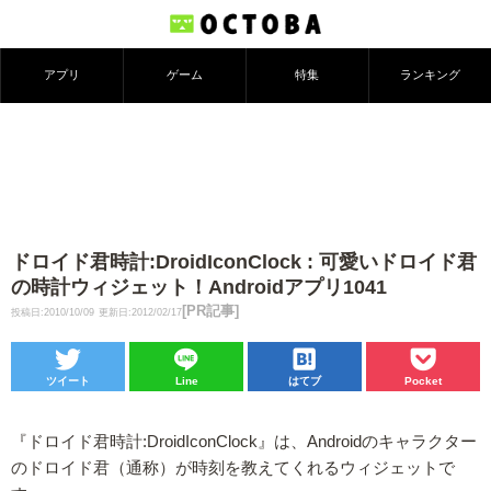
アプリ
ゲーム
特集
ランキング
ドロイド君時計:DroidIconClock : 可愛いドロイド君
の時計ウィジェット！Androidアプリ1041
[PR記事]
投稿日:2010/10/09
更新日:2012/02/17
ツイート
Line
はてブ
Pocket
『ドロイド君時計:DroidIconClock』は、Androidのキャラクター
のドロイド君（通称）が時刻を教えてくれるウィジェットで