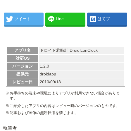
ツイート
Line
はてブ
アプリ名
ドロイド君時計:DroidIconClock
対応OS
バージョン
1.2.0
提供元
droidapp
レビュー日
2010/09/18
※お手持ちの端末や環境によりアプリが利用できない場合がありま
す。
※ご紹介したアプリの内容はレビュー時のバージョンのものです。
※記事および画像の無断転用を禁じます。
執筆者