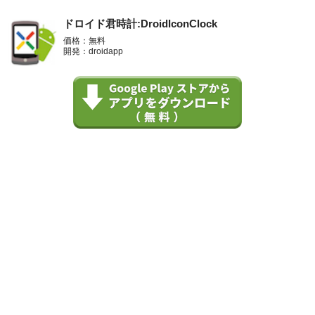
ドロイド君時計:DroidIconClock
価格：無料
開発：droidapp