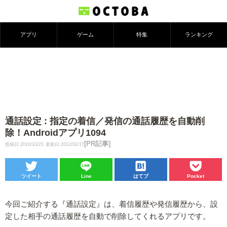
アプリ
ゲーム
特集
ランキング
通話設定 : 指定の着信／発信の通話履歴を自動削
除！Androidアプリ1094
[PR記事]
投稿日:2010/10/23
更新日:2012/02/17
ツイート
Line
はてブ
Pocket
今回ご紹介する『通話設定』は、着信履歴や発信履歴から、設
定した相手の通話履歴を自動で削除してくれるアプリです。